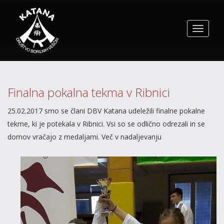
Toggle
navigat
Finalna pokalna tekma v Ribnici
25.02.2017 smo se člani DBV Katana udeležili finalne pokalne
tekme, ki je potekala v Ribnici. Vsi so se odlično odrezali in se
domov vračajo z medaljami. Več v nadaljevanju