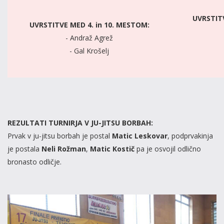
UVRSTITV
UVRSTITVE MED 4. in 10. MESTOM:
- Andraž Agrež
- Gal Krošelj
REZULTATI TURNIRJA V JU-JITSU BORBAH:
Prvak v ju-jitsu borbah je postal
Matic Leskovar
, podprvakinja
je postala
Neli Rožman
,
Matic Kostič
pa je osvojil odlično
bronasto odličje.