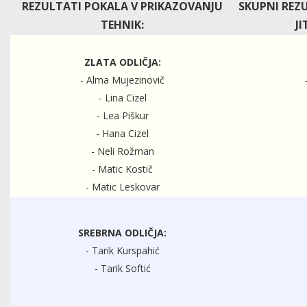
REZULTATI POKALA V PRIKAZOVANJU
SKUPNI REZU
TEHNIK:
JI
ZLATA ODLIČJA:
- Alma Mujezinovič
- Lina Cizel
- Lea Piškur
- Hana Cizel
- Neli Rožman
- Matic Kostič
- Matic Leskovar
SREBRNA ODLIČJA:
- Tarik Kurspahić
- Tarik Softić