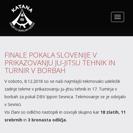
Toggle
navigat
FINALE POKALA SLOVENIJE V
PRIKAZOVANJU JU-JITSU TEHNIK IN
TURNIR V BORBAH
V soboto, 8.12.2018 so se naši najmlajši tekmovalci udeležili
zadnje tekme v prikazovanju ju-jitsu tehnik in 17. Turnirja v
borbah za pokal DBV Ippon Sevnica. Tekmovanje se je odvijalo
v Sevnici.
Vsi člani so odlično nastopili in osvojili skupno kar
18 zlatih, 11
srebrnih
in
3 bronasta odličja.