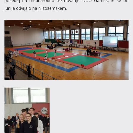
posebej na mednarodno tekmovanje DUO Games, ki se bo
junija odvijalo na Nizozemskem.