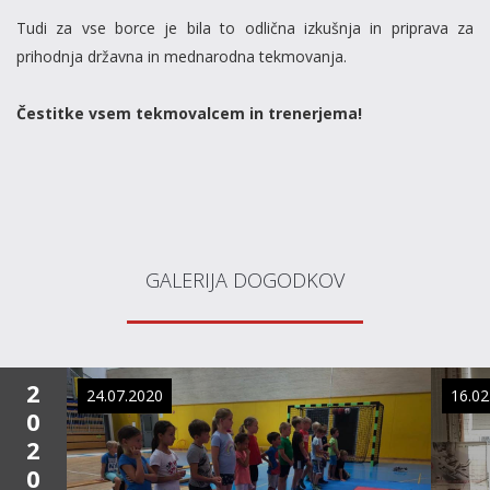
Tudi za vse borce je bila to odlična izkušnja in priprava za
prihodnja državna in mednarodna tekmovanja.
Čestitke vsem tekmovalcem in trenerjema!
GALERIJA DOGODKOV
2
24.07.2020
16.02
0
2
0