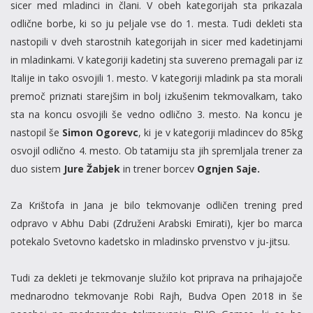
sicer med mladinci in člani. V obeh kategorijah sta prikazala
odlične borbe, ki so ju peljale vse do 1. mesta.
Tudi dekleti sta
nastopili v dveh starostnih kategorijah in sicer med kadetinjami
in mladinkami. V kategoriji kadetinj sta suvereno premagali par iz
Italije in tako osvojili 1. mesto. V kategoriji mladink pa sta morali
premoč priznati starejšim in bolj izkušenim tekmovalkam, tako
sta na koncu osvojili še vedno odlično 3. mesto. Na koncu je
nastopil še
Simon
Ogorevc
, ki
je v kategoriji mladincev do 85kg
osvojil odlično 4. mesto. Ob tatamiju sta jih spremljala trener za
duo sistem
Jure Žabjek
in trener borcev
Ognjen Saje.
Za Krištofa in Jana je bilo tekmovanje odličen trening pred
odpravo v Abhu Dabi (Združeni Arabski Emirati), kjer bo marca
potekalo Svetovno kadetsko in mladinsko prvenstvo v ju-jitsu.
Tudi za dekleti je tekmovanje služilo kot priprava na prihajajoče
mednarodno tekmovanje Robi Rajh, Budva Open 2018 in še