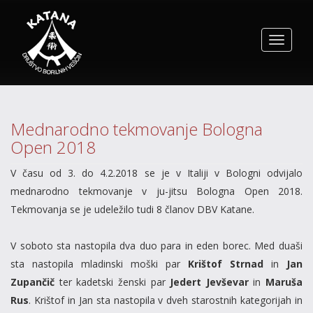
Toggle
navigat
Mednarodno tekmovanje Bologna
Open 2018
V času od 3. do 4.2.2018 se je v Italiji v Bologni odvijalo
mednarodno tekmovanje v ju-jitsu Bologna Open 2018.
Tekmovanja se je udeležilo tudi 8 članov DBV Katane.
V soboto sta nastopila dva duo para in eden borec. Med duaši
sta nastopila mladinski moški par
Krištof Strnad
in
Jan
Zupančič
ter kadetski ženski par
Jedert Jevševar
in
Maruša
Rus
. Krištof in Jan sta nastopila v dveh starostnih kategorijah in