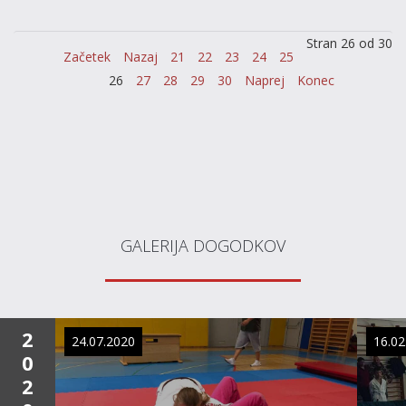
Stran 26 od 30
Začetek
Nazaj
21
22
23
24
25
26
27
28
29
30
Naprej
Konec
GALERIJA DOGODKOV
2
24.07.2020
16.02
0
2