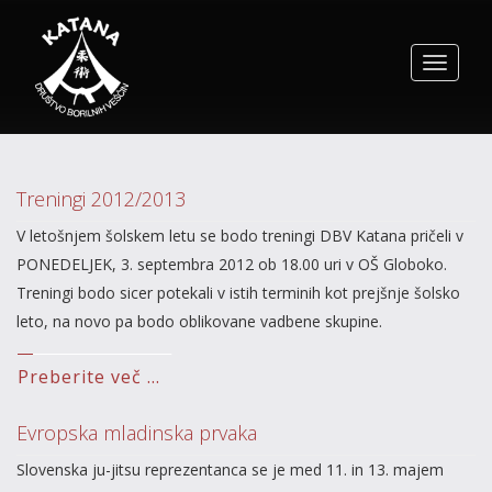
Toggle
navigat
Treningi 2012/2013
V letošnjem šolskem letu se bodo treningi DBV Katana pričeli v
PONEDELJEK, 3. septembra 2012 ob 18.00 uri v OŠ Globoko.
Treningi bodo sicer potekali v istih terminih kot prejšnje šolsko
leto, na novo pa bodo oblikovane vadbene skupine.
Preberite več ...
Evropska mladinska prvaka
Slovenska ju-jitsu reprezentanca se je med 11. in 13. majem